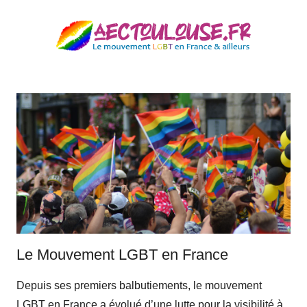
Aller
au
contenu
aectoulouse.fr
Le Mouvement LGBT en France
Depuis ses premiers balbutiements, le mouvement
LGBT en France a évolué d’une lutte pour la visibilité à